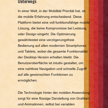
Unterwegs
In einer Welt, in der Mobilität Priorität hat, ist
die mobile Erfahrung entscheidend. Diese
Plattform bietet eine voll funktionsfähige mobile
Lösung, die keine Kompromisse bei Leistung
oder Design eingeht. Die Optimierung
gewährleistet eine verzögerungsfreie
Bedienung auf allen modernen Smartphones
und Tablets, wobei die gesamte Funktionalität
der Desktop-Version erhalten bleibt. Die
Benutzeroberfläche ist intuitiv gestaltet, um
eine nahtlose Navigation und schnelle Zugriff
auf alle gewünschten Funktionen zu
ermöglichen.
Die Technologie hinter der mobilen Anwendung
sorgt für eine flüssige Darstellung von Grafiken
und Animationen, selbst bei variablen