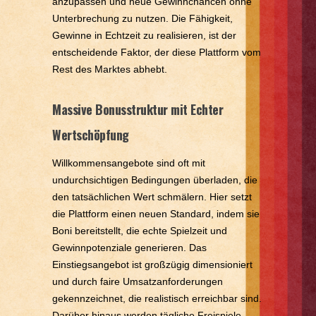
anzupassen und neue Gewinnchancen ohne
Unterbrechung zu nutzen. Die Fähigkeit,
Gewinne in Echtzeit zu realisieren, ist der
entscheidende Faktor, der diese Plattform vom
Rest des Marktes abhebt.
Massive Bonusstruktur mit Echter
Wertschöpfung
Willkommensangebote sind oft mit
undurchsichtigen Bedingungen überladen, die
den tatsächlichen Wert schmälern. Hier setzt
die Plattform einen neuen Standard, indem sie
Boni bereitstellt, die echte Spielzeit und
Gewinnpotenziale generieren. Das
Einstiegsangebot ist großzügig dimensioniert
und durch faire Umsatzanforderungen
gekennzeichnet, die realistisch erreichbar sind.
Darüber hinaus werden tägliche Freispiele,