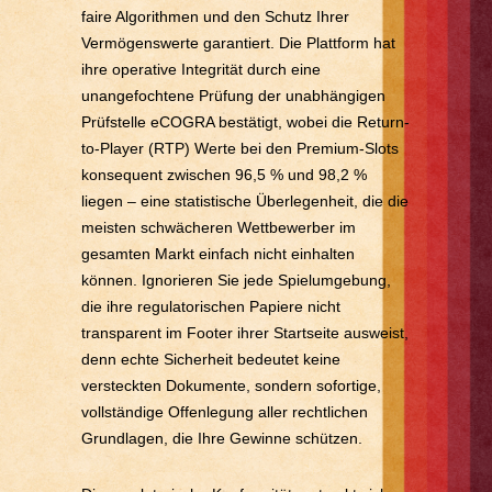
faire Algorithmen und den Schutz Ihrer
Vermögenswerte garantiert. Die Plattform hat
ihre operative Integrität durch eine
unangefochtene Prüfung der unabhängigen
Prüfstelle eCOGRA bestätigt, wobei die Return-
to-Player (RTP) Werte bei den Premium-Slots
konsequent zwischen 96,5 % und 98,2 %
liegen – eine statistische Überlegenheit, die die
meisten schwächeren Wettbewerber im
gesamten Markt einfach nicht einhalten
können. Ignorieren Sie jede Spielumgebung,
die ihre regulatorischen Papiere nicht
transparent im Footer ihrer Startseite ausweist,
denn echte Sicherheit bedeutet keine
versteckten Dokumente, sondern sofortige,
vollständige Offenlegung aller rechtlichen
Grundlagen, die Ihre Gewinne schützen.