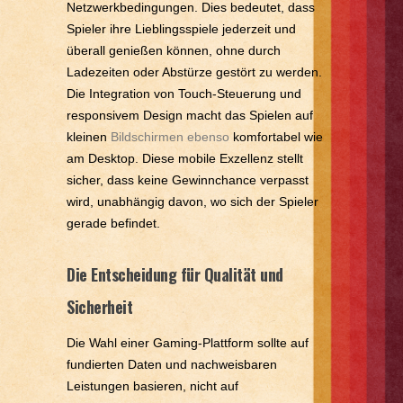
Netzwerkbedingungen. Dies bedeutet, dass
Spieler ihre Lieblingsspiele jederzeit und
überall genießen können, ohne durch
Ladezeiten oder Abstürze gestört zu werden.
Die Integration von Touch-Steuerung und
responsivem Design macht das Spielen auf
kleinen
Bildschirmen ebenso
komfortabel wie
am Desktop. Diese mobile Exzellenz stellt
sicher, dass keine Gewinnchance verpasst
wird, unabhängig davon, wo sich der Spieler
gerade befindet.
Die Entscheidung für Qualität und
Sicherheit
Die Wahl einer Gaming-Plattform sollte auf
fundierten Daten und nachweisbaren
Leistungen basieren, nicht auf