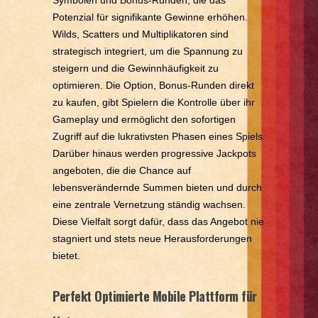
Potenzial für signifikante Gewinne erhöhen.
Wilds, Scatters und Multiplikatoren sind
strategisch integriert, um die Spannung zu
steigern und die Gewinnhäufigkeit zu
optimieren. Die Option, Bonus-Runden direkt
zu kaufen, gibt Spielern die Kontrolle über ihr
Gameplay und ermöglicht den sofortigen
Zugriff auf die lukrativsten Phasen eines Spiels.
Darüber hinaus werden progressive Jackpots
angeboten, die die Chance auf
lebensverändernde Summen bieten und durch
eine zentrale Vernetzung ständig wachsen.
Diese Vielfalt sorgt dafür, dass das Angebot nie
stagniert und stets neue Herausforderungen
bietet.
Perfekt Optimierte Mobile Plattform für